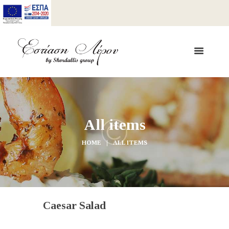
All items
HOME
ALL ITEMS
Caesar Salad