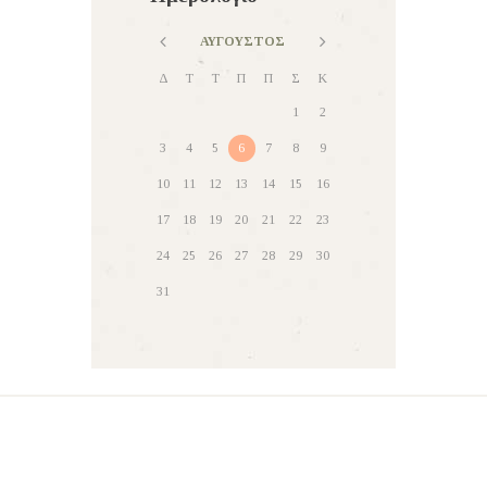
ΑΎΓΟΥΣΤΟΣ
Δ
Τ
Τ
Π
Π
Σ
Κ
1
2
3
4
5
6
7
8
9
10
11
12
13
14
15
16
17
18
19
20
21
22
23
24
25
26
27
28
29
30
31